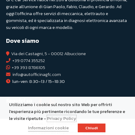
grazie all'unione di Gian Paolo, Fabio, Claudio, e Gerardo. Ad
oggi l’officina offre servizi di meccanica, elettrauto e
gommista, ed è specializzata in diagnosi elettronica avanzata
su veicoli di ogni marca e modello.
Dove siamo
Via dei Castagni, 5 - 00012 Albuccione
+39 0774 355252
+39 393 8786105
info@autofficinagfc.com
lun-ven: 8:30–13 / 15–18:30
Seguici su
Utilizziamo i cookie sul nostro sito Web per offrirti
l'esperienza più pertinente ricordando le tue preferenze e
le visite ripetute -
Privacy Policy
© 2026 - P.IVA 11150901004 -
Privacy Policy
Informazioni cookie
Chiudi
Il sito è parte del programma