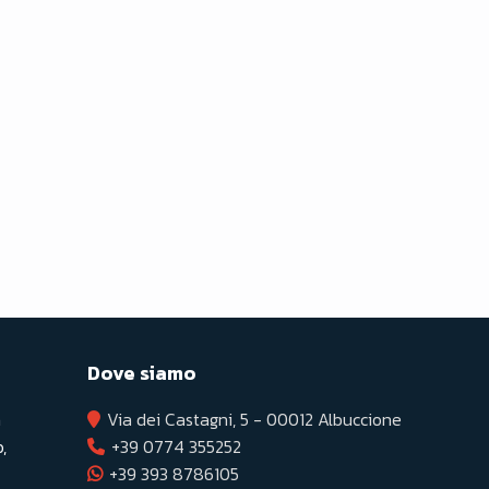
Dove siamo
a
Via dei Castagni, 5 - 00012 Albuccione
,
+39 0774 355252
+39 393 8786105