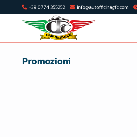
+39 0774 355252
info@autofficinagfc.com
Promozioni