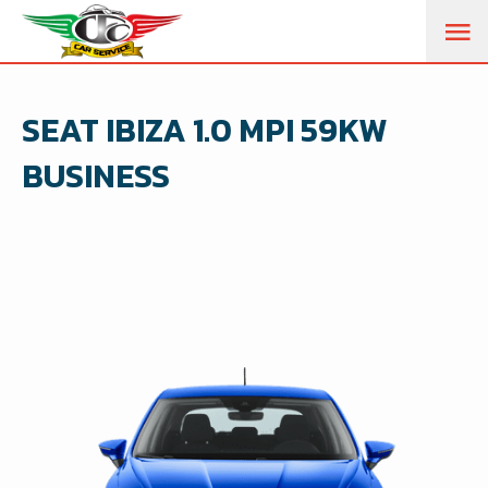
M
PR
SEAT IBIZA 1.0 MPI 59KW
BUSINESS